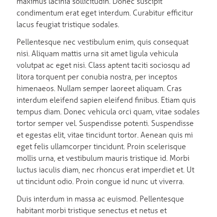
maximus lacinia sollicitudin. Donec suscipit
condimentum erat eget interdum. Curabitur efficitur
lacus feugiat tristique sodales.
Pellentesque nec vestibulum enim, quis consequat
nisi. Aliquam mattis urna sit amet ligula vehicula
volutpat ac eget nisi. Class aptent taciti sociosqu ad
litora torquent per conubia nostra, per inceptos
himenaeos. Nullam semper laoreet aliquam. Cras
interdum eleifend sapien eleifend finibus. Etiam quis
tempus diam. Donec vehicula orci quam, vitae sodales
tortor semper vel. Suspendisse potenti. Suspendisse
et egestas elit, vitae tincidunt tortor. Aenean quis mi
eget felis ullamcorper tincidunt. Proin scelerisque
mollis urna, et vestibulum mauris tristique id. Morbi
luctus iaculis diam, nec rhoncus erat imperdiet et. Ut
ut tincidunt odio. Proin congue id nunc ut viverra.
Duis interdum in massa ac euismod. Pellentesque
habitant morbi tristique senectus et netus et